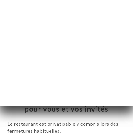
CS
NABÍDKA
/
DOMŮ
PRIVATISATION
Privatisation
Un moment privilégié, rien que
pour vous et vos invités
Le restaurant est privatisable y compris lors des
fermetures habituelles.