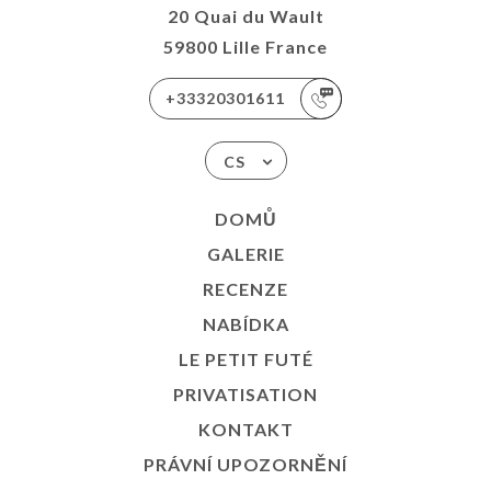
20 Quai du Wault
TAKT
59800 Lille France
+33320301611
CS
DOMŮ
GALERIE
RECENZE
NABÍDKA
LE PETIT FUTÉ
PRIVATISATION
KONTAKT
PRÁVNÍ UPOZORNĚNÍ