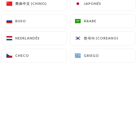
https://auquaiduwault.fr
se abstiene de tratar,
简体中文 (CHINO)
简体中文 (CHINO)
JAPONÉS
JAPONÉS
alojar o transferir la Información recogida de sus
Clientes a un país situado fuera de la Unión
RUSO
RUSO
ÁRABE
ÁRABE
Europea o reconocido como «no adecuado» por la
Comisión Europea sin informar previamente al
한국어 (COREANO)
한국어 (COREANO)
NEERLANDÉS
NEERLANDÉS
cliente. No obstante,
https://auquaiduwault.fr
sigue siendo libre de elegir a sus subcontratistas
CHECO
CHECO
GRIEGO
GRIEGO
técnicos y comerciales, siempre y cuando
presenten las garantías suficientes con respecto a
las exigencias del Reglamento General de
Protección de Datos (RGPD: n° 2016-679).
https://auquaiduwault.fr
se compromete a tomar
todas las precauciones necesarias para preservar
la seguridad de la Información y, en particular, para
que no se comunique a personas no autorizadas. No
obstante, si se produce un incidente que afecte a la
integridad o la confidencialidad de la Información