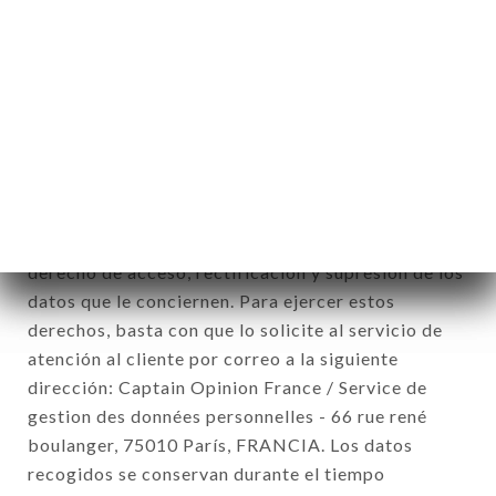
comerciales relativas a la marca AU QUAI DU
WAULT. Los datos recogidos podrán ser tratados
por el conjunto de las filiales y subfiliales de la
sociedad.
De conformidad con la ley Informática y Libertad
del 6 de enero de 1978 y modificada en 2004, así
como con el Reglamento sobre la protección de los
datos personales (RGPD), usted dispone de un
derecho de acceso, rectificación y supresión de los
datos que le conciernen. Para ejercer estos
derechos, basta con que lo solicite al servicio de
atención al cliente por correo a la siguiente
dirección: Captain Opinion France / Service de
gestion des données personnelles - 66 rue rené
boulanger, 75010 París, FRANCIA. Los datos
recogidos se conservan durante el tiempo