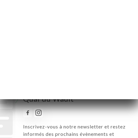
Mardi
11:45-14:00
Mercredi
11:45-14:00 / 18:00-21:30
Jeudi
11:45-14:00 / 18:00-22:00
Vendredi
11:45-14:00 / 17:00-22:30
Samedi
10:00-23:00
Dimanche
10:00-15:00
Suivez toute l’actualité de Au
Quai du Wault
Inscrivez-vous à notre newsletter et restez
informés des prochains évènements et