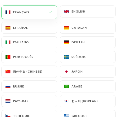
Cuisine régionale revisitée, produits
locaux et de saison, privatisation.
ENGLISH
ENGLISH
FRANÇAIS
FRANÇAIS
ESPAÑOL
ESPAÑOL
CATALAN
CATALAN
Qui sommes nous?
ITALIANO
ITALIANO
DEUTSH
DEUTSH
PORTUGUÊS
PORTUGUÊS
SUÉDOIS
SUÉDOIS
Le Quai du Wault est un endroit unique
situé dans un endroit iconique de la ville
简体中文 (CHINESE)
简体中文 (CHINESE)
JAPON
JAPON
de Lille et bénéficiant d’une vue
magnifique au bord de l’eau.
RUSSIE
RUSSIE
ARABE
ARABE
Sylvain, jeune chef de 27 ans, vous
한국어 (KOREAN)
한국어 (KOREAN)
PAYS-BAS
PAYS-BAS
propose une cuisine régionale faite
maison, bistronomique et fusion des
TCHÉQUIE
TCHÉQUIE
GRECQUE
GRECQUE