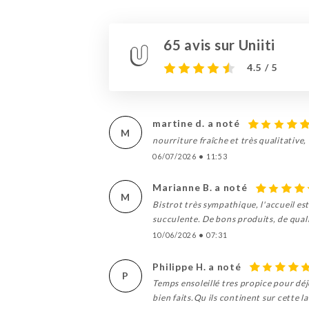
65 avis sur Uniiti
4.5 / 5
martine d. a noté
M
nourriture fraîche et très qualitative, 
06/07/2026
•
11:53
Marianne B. a noté
M
Bistrot très sympathique, l'accueil es
succulente. De bons produits, de quali
10/06/2026
•
07:31
Philippe H. a noté
P
Temps ensoleillé tres propice pour déj
bien faits.Qu ils continent sur cette 