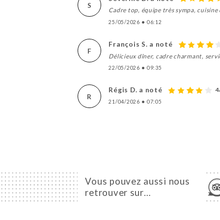
S
Cadre top, équipe très sympa, cuisine 
25/05/2026
•
06:12
François S. a noté
F
Délicieux dîner, cadre charmant, servi
22/05/2026
•
09:35
Régis D. a noté
4
R
21/04/2026
•
07:05
Vous pouvez aussi nous
retrouver sur…