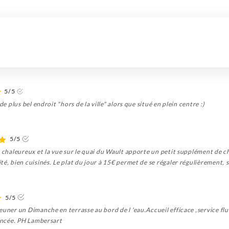
5/5
de plus bel endroit "hors de la ville" alors que situé en plein centre :)
5/5
t chaleureux et la vue sur le quai du Wault apporte un petit supplément de ch
té, bien cuisinés. Le plat du jour à 15€ permet de se régaler régulièrement,
5/5
euner un Dimanche en terrasse au bord de l 'eau.Accueil efficace ,service flu
lancée. PH Lambersart