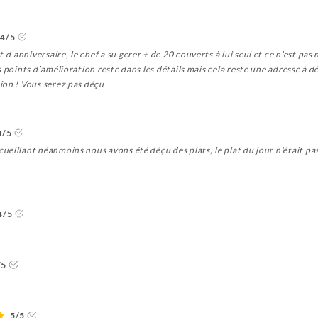
4/5
anniversaire, le chef a su gerer + de 20 couverts à lui seul et ce n’est pas 
s points d’amélioration reste dans les détails mais cela reste une adresse à 
ion ! Vous serez pas déçu
3/5
eillant néanmoins nous avons été déçu des plats, le plat du jour n'était pas
4/5
/5
5/5