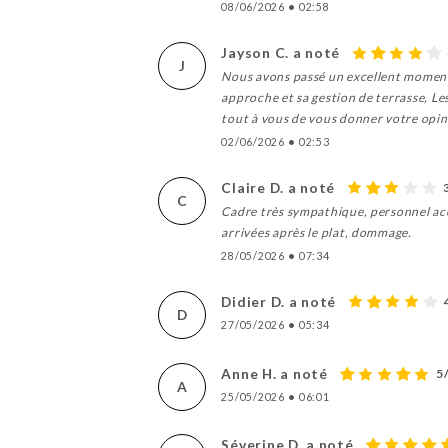
08/06/2026
•
02:58
Jayson C. a noté
J
Nous avons passé un excellent moment d’
approche et sa gestion de terrasse, Le
tout à vous de vous donner votre opin
02/06/2026
•
02:53
Claire D. a noté
C
Cadre très sympathique, personnel accu
arrivées après le plat, dommage.
28/05/2026
•
07:34
Didier D. a noté
D
27/05/2026
•
05:34
Anne H. a noté
5
A
25/05/2026
•
06:01
Séverine D. a noté