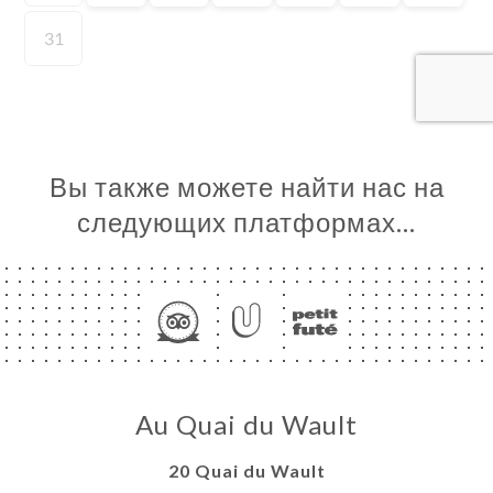
ЦА
ИРОВАТЬ
ЕРЕЯ
ЫВЫ
НЮ
Вы также можете найти нас на
IT FUTÉ
следующих платформах…
ISATION
ЬСЯ С
Au Quai du Wault
20 Quai du Wault