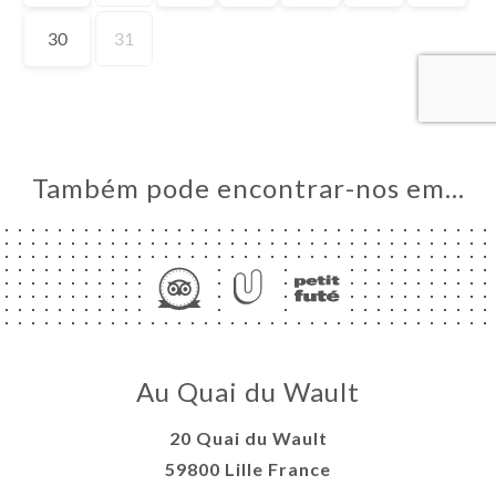
RVAR
ERIA
IAÇÃO
NU
Também pode encontrar-nos em…
IT FUTÉ
ISATION
ACTO
Au Quai du Wault
20 Quai du Wault
59800 Lille France